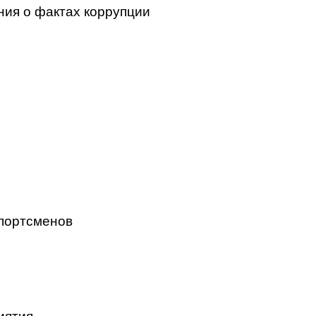
ния о фактах коррупции
портсменов
иятия