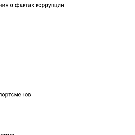
ния о фактах коррупции
портсменов
иятия