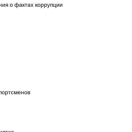
ния о фактах коррупции
портсменов
иятия